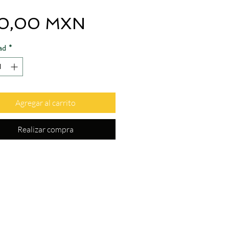
Precio
0,00 MXN
ad
*
Agregar al carrito
Realizar compra