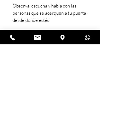
Observa, escucha y habla con las
personas que se acerquen a tu puerta
desde donde estés
Más información
SÍGUENOS :
Tel:
81 81911440
ventas@hogarinteligente.mx
Monterrey, Nuevo León
DESCARGA LA APP
¿Quiénes somos?