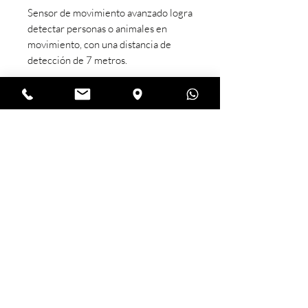
Sensor de movimiento avanzado logra
detectar personas o animales en
movimiento, con una distancia de
detección de 7 metros.
Más información
SÍGUENOS :
Tel:
81 81911440
ventas@hogarinteligente.mx
Monterrey, Nuevo León
DESCARGA LA APP