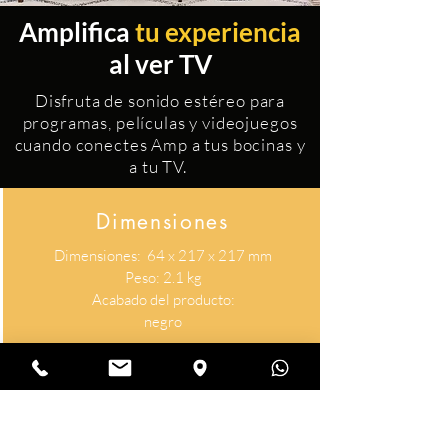
Amplifica
tu experiencia
al ver TV
Disfruta de sonido estéreo para
programas, películas y videojuegos
cuando conectes Amp a tus bocinas y
a tu TV.
Dimensiones
Dimensiones: 64 x 217 x 217 mm
Peso: 2.1 kg
Acabado del producto:
negro
Alimentación
2 puertos Ethernet de 10/100
Mbps.